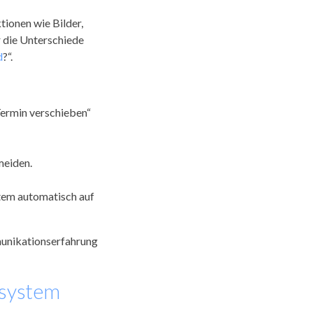
tionen wie Bilder,
r die Unterschiede
d
?“.
Termin verschieben“
meiden.
stem automatisch auf
unikationserfahrung
ssystem