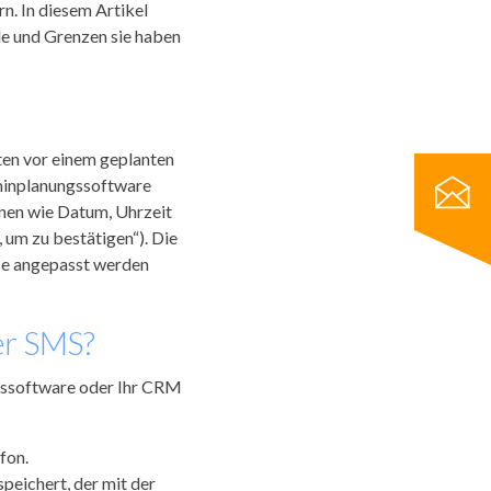
. In diesem Artikel
le und Grenzen sie haben
ten vor einem geplanten
rminplanungssoftware
nen wie Datum, Uhrzeit
 um zu bestätigen“). Die
sse angepasst werden
er SMS?
gssoftware oder Ihr CRM
fon.
peichert, der mit der