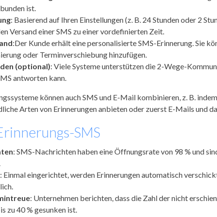
unden ist.
ung
: Basierend auf Ihren Einstellungen (z. B. 24 Stunden oder 2 St
en Versand einer SMS zu einer vordefinierten Zeit.
sand
:Der Kunde erhält eine personalisierte SMS-Erinnerung. Sie k
nierung oder Terminverschiebung hinzufügen.
den (optional)
: Viele Systeme unterstützen die 2-Wege-Kommuni
SMS antworten kann.
ngssysteme können auch SMS und E-Mail kombinieren, z. B. indem
dliche Arten von Erinnerungen anbieten oder zuerst E-Mails und 
 Erinnerungs-SMS
aten
: SMS-Nachrichten haben eine Öffnungsrate von 98 % und sind 
.
: Einmal eingerichtet, werden Erinnerungen automatisch verschick
lich.
mintreue
: Unternehmen berichten, dass die Zahl der nicht erschi
s zu 40 % gesunken ist.