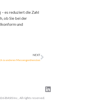
 – es reduziert die Zahl
h, ob Sie bei der
elkonform und
NEXT
ich zu anderen Messengerdiensten
6 iBASIS Inc., All rights reserved.