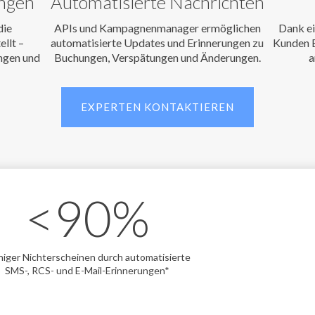
ungen
Automatisierte Nachrichten
die
APIs und Kampagnenmanager ermöglichen
Dank ei
llt –
automatisierte Updates und Erinnerungen zu
Kunden B
ungen und
Buchungen, Verspätungen und Änderungen.
a
EXPERTEN KONTAKTIEREN
<
90
%
iger Nichterscheinen durch automatisierte
SMS-, RCS- und E-Mail-Erinnerungen*