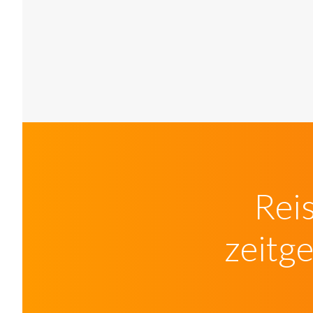
Rei
zeitg