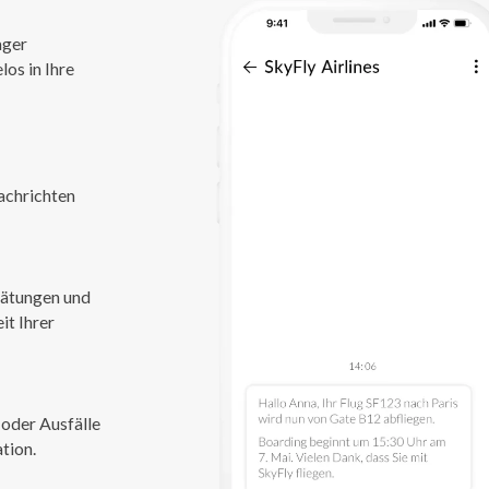
ager
os in Ihre
achrichten
pätungen und
it Ihrer
 oder Ausfälle
tion.