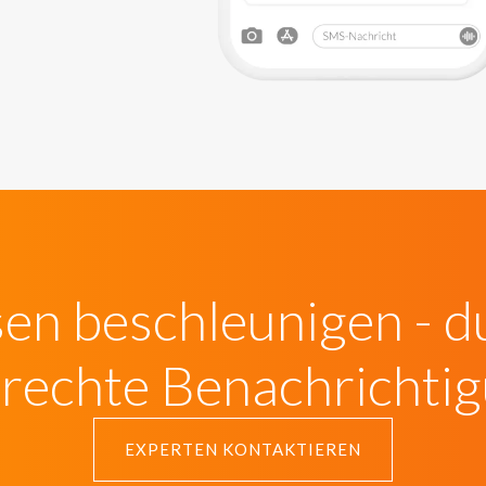
sen beschleunigen - d
erechte Benachrichti
EXPERTEN KONTAKTIEREN